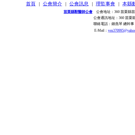
首頁
|
公會簡介
|
公會訊息
|
理監事會
|
本縣
苗栗縣獸醫師公會
公會地址：
360 苗栗縣
公會通訊地址：
360 苗
聯絡電話：
鍾燕琴 總幹事
E-Mail：
yen370995@yahoo