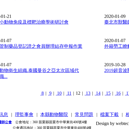
-01-21
2020-01-09
20小動物免疫及標靶治療學術研討會
臺北市獸醫師
-01-07
2020-01-07
管制藥品登記證之會員辦理結存申報作業
外籍勞工瞭
-01-07
2019-10-28
動物衛生組織.泰國曼谷之亞太次區域代
2019超
...
8
|
9
|
10
|
11
|
12
|
13
|
14
|
15
|
16
|
1
訊息
|
理監事會
|
本縣動物醫院
|
常見問題
|
檔案下載
|
醫師公會
公會地址：
360 苗栗縣苗栗市中華東街406號4樓
Design by webtec
公會通訊地址：
360 苗栗縣苗栗市中華東街406號4樓