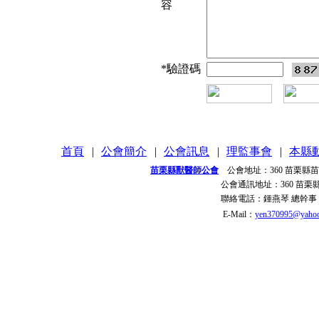
容
*
驗證碼
首頁
|
公會簡介
|
公會訊息
|
理監事會
|
本縣
苗栗縣獸醫師公會
公會地址：
360 苗栗縣
公會通訊地址：
360 苗
聯絡電話：
鍾燕琴 總幹事
E-Mail：
yen370995@yahoo