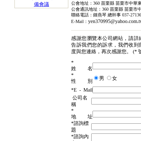
公會地址：360 苗栗縣 苗栗市中華東
公會通訊地址：360 苗栗縣 苗栗市
聯絡電話：鍾燕琴 總幹事
037-2713
yen370995@yahoo.com.t
E-Mail：
感謝您瀏覽本公司網站，請詳
告訴我們您的訴求，我們收到
度與您連絡，再次感謝您。
(* 
*
姓 名
*
男
女
性 別
*
E - Mail
公司名
稱
*
地 址
*
諮詢標
題
*
諮詢內