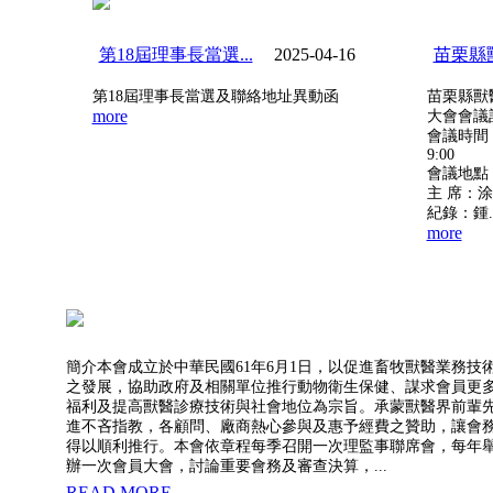
第18屆理事長當選...
2025-04-16
苗栗縣獸
第18屆理事長當選及聯絡地址異動函
苗栗縣獸
more
大會會議
會議時間：
9:00
會議地點
主 席：
紀錄：鍾..
more
簡介本會成立於中華民國61年6月1日，以促進畜牧獸醫業務技
之發展，協助政府及相關單位推行動物衛生保健、謀求會員更
福利及提高獸醫診療技術與社會地位為宗旨。承蒙獸醫界前輩
進不吝指教，各顧問、廠商熱心參與及惠予經費之贊助，讓會
得以順利推行。本會依章程每季召開一次理監事聯席會，每年
辦一次會員大會，討論重要會務及審查決算，...
READ MORE