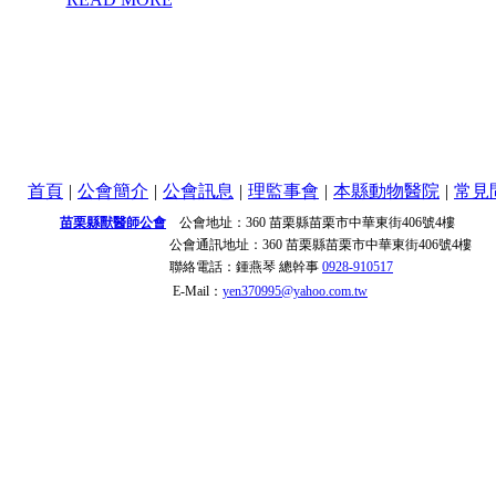
首頁
|
公會簡介
|
公會訊息
|
理監事會
|
本縣動物醫院
|
常見
苗栗縣獸醫師公會
公會地址：
360 苗栗縣苗栗市中華東街406號4樓
公會通訊地址：
360 苗栗縣苗栗市中華東街406號4樓
聯絡電話：
鍾燕琴 總幹事
0928-910517
E-Mail：
yen370995@yahoo.com.tw